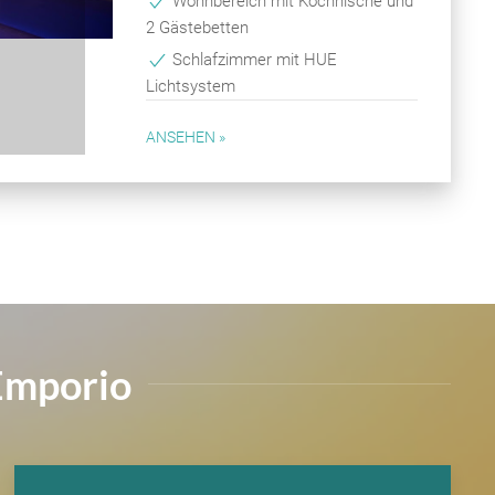
Wohnbereich mit Kochnische und
2 Gästebetten
Schlafzimmer mit HUE
Lichtsystem
ANSEHEN »
Emporio