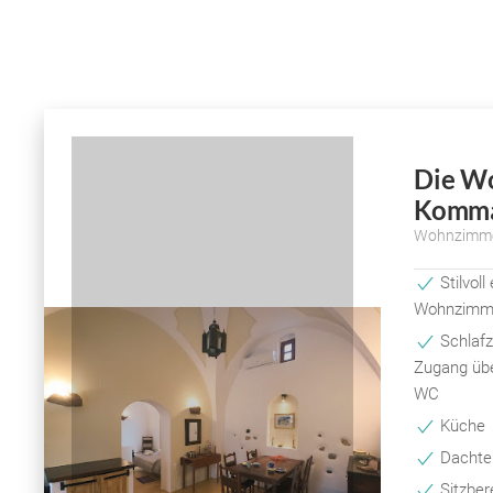
Die W
Komma
Wohnzimm
Stilvoll
Wohnzimm
Schlafz
Zugang übe
WC
Küche
Dachter
Sitzber