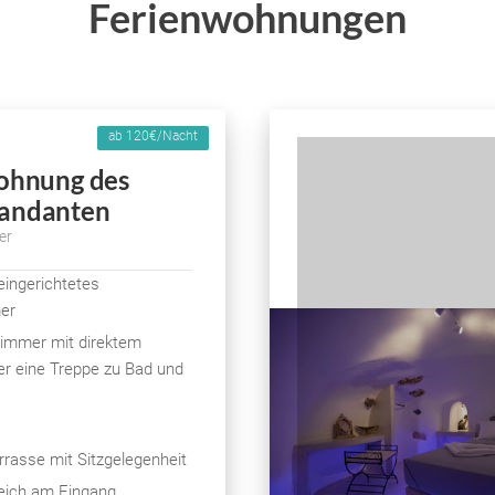
Ferienwohnungen
ab 120€/Nacht
ohnung des
ndanten
er
 eingerichtetes
er
immer mit direktem
r eine Treppe zu Bad und
rasse mit Sitzgelegenheit
eich am Eingang