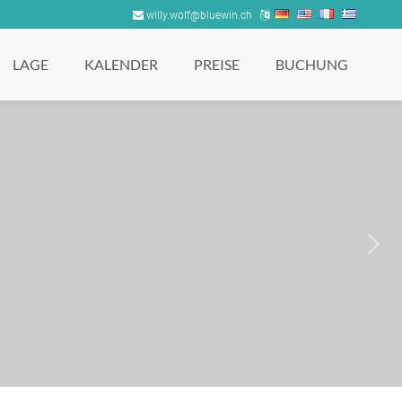
willy.wolf@bluewin.ch
LAGE
KALENDER
PREISE
BUCHUNG